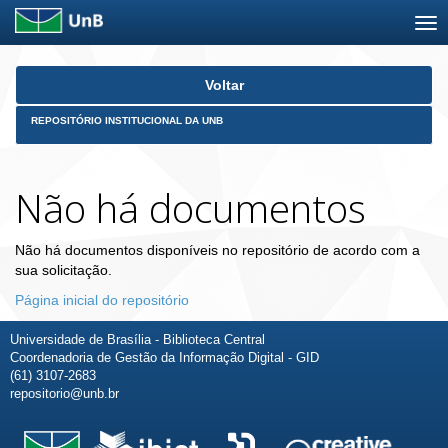
Skip
Voltar
navigation
REPOSITÓRIO INSTITUCIONAL DA UNB
Não há documentos
Não há documentos disponíveis no repositório de acordo com a
sua solicitação.
Página inicial do repositório
Universidade de Brasília - Biblioteca Central
Coordenadoria de Gestão da Informação Digital - GID
(61) 3107-2683
repositorio@unb.br