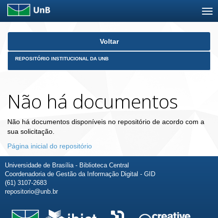
Skip
Voltar
navigation
REPOSITÓRIO INSTITUCIONAL DA UNB
Não há documentos
Não há documentos disponíveis no repositório de acordo com a
sua solicitação.
Página inicial do repositório
Universidade de Brasília - Biblioteca Central
Coordenadoria de Gestão da Informação Digital - GID
(61) 3107-2683
repositorio@unb.br