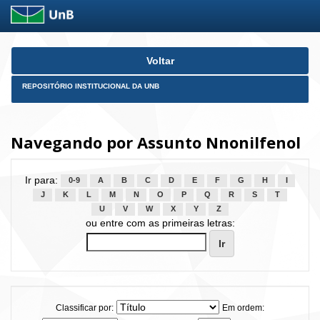
Skip
Voltar
navigation
REPOSITÓRIO INSTITUCIONAL DA UNB
Navegando por Assunto Nnonilfenol
Ir para:
0-9
A
B
C
D
E
F
G
H
I
J
K
L
M
N
O
P
Q
R
S
T
U
V
W
X
Y
Z
ou entre com as primeiras letras:
Classificar por:
Em ordem: