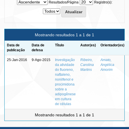
Resultados/Página
Registro(s):
Mostrando resultados 1 a 1 de 1
Data de
Data de
Título
Autor(es)
Orientador(es)
publicação
defesa
25-Jan-2016
9-Ago-2015
Investigação
Ribeiro,
Amato,
da atividade
Carolina
Angélica
do fluoreno,
Martins
Amorim
naftaleno,
nonilfenol e
procimidona
sobre a
adipogênese
em cultura
de células
Mostrando resultados 1 a 1 de 1