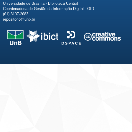
Universidade de Brasília - Biblioteca Central
Coordenadoria de Gestão da Informação Digital - GID
(61) 3107-2683
repositorio@unb.br
Fale conosco
Sobre