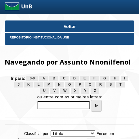
Skip
Voltar
navigation
REPOSITÓRIO INSTITUCIONAL DA UNB
Navegando por Assunto Nnonilfenol
Ir para:
0-9
A
B
C
D
E
F
G
H
I
J
K
L
M
N
O
P
Q
R
S
T
U
V
W
X
Y
Z
ou entre com as primeiras letras:
Classificar por:
Em ordem: