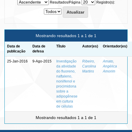
Resultados/Página
Registro(s):
Mostrando resultados 1 a 1 de 1
Data de
Data de
Título
Autor(es)
Orientador(es)
publicação
defesa
25-Jan-2016
9-Ago-2015
Investigação
Ribeiro,
Amato,
da atividade
Carolina
Angélica
do fluoreno,
Martins
Amorim
naftaleno,
nonilfenol e
procimidona
sobre a
adipogênese
em cultura
de células
Mostrando resultados 1 a 1 de 1