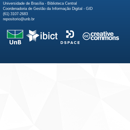
Universidade de Brasília - Biblioteca Central
Coordenadoria de Gestão da Informação Digital - GID
(61) 3107-2683
repositorio@unb.br
Fale conosco
Sobre