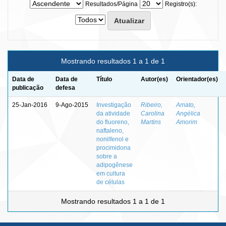
Resultados/Página
Registro(s):
Mostrando resultados 1 a 1 de 1
Data de
Data de
Título
Autor(es)
Orientador(es)
publicação
defesa
25-Jan-2016
9-Ago-2015
Investigação
Ribeiro,
Amato,
da atividade
Carolina
Angélica
do fluoreno,
Martins
Amorim
naftaleno,
nonilfenol e
procimidona
sobre a
adipogênese
em cultura
de células
Mostrando resultados 1 a 1 de 1