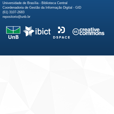
Universidade de Brasília - Biblioteca Central
Coordenadoria de Gestão da Informação Digital - GID
(61) 3107-2683
repositorio@unb.br
Fale conosco
Sobre