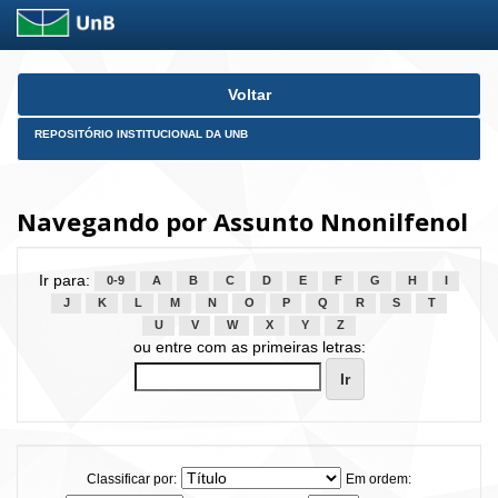
Skip
Voltar
navigation
REPOSITÓRIO INSTITUCIONAL DA UNB
Navegando por Assunto Nnonilfenol
Ir para:
0-9
A
B
C
D
E
F
G
H
I
J
K
L
M
N
O
P
Q
R
S
T
U
V
W
X
Y
Z
ou entre com as primeiras letras:
Classificar por:
Em ordem: