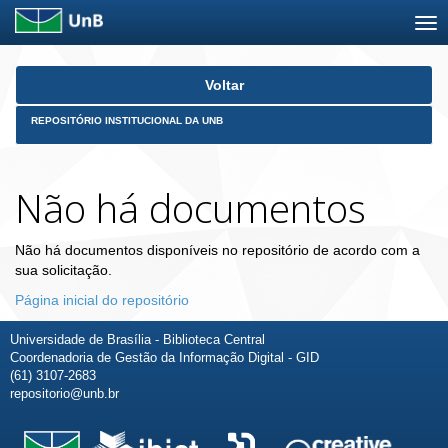
Skip
Voltar
navigation
REPOSITÓRIO INSTITUCIONAL DA UNB
Não há documentos
Não há documentos disponíveis no repositório de acordo com a
sua solicitação.
Página inicial do repositório
Universidade de Brasília - Biblioteca Central
Coordenadoria de Gestão da Informação Digital - GID
(61) 3107-2683
repositorio@unb.br