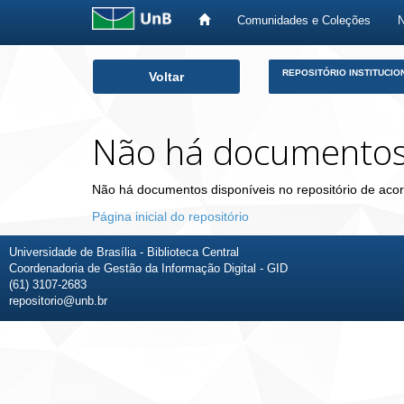
Comunidades e Coleções
Skip
REPOSITÓRIO INSTITUCIO
Voltar
navigation
Não há documento
Não há documentos disponíveis no repositório de acor
Página inicial do repositório
Universidade de Brasília - Biblioteca Central
Coordenadoria de Gestão da Informação Digital - GID
(61) 3107-2683
repositorio@unb.br