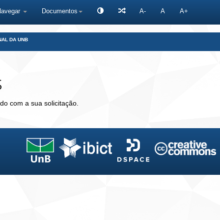
Navegar
Documentos
A-
A
A+
NAL DA UNB
s
do com a sua solicitação.