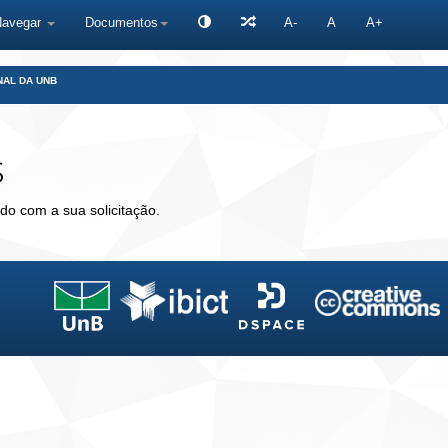
Navegar
Documentos
A-
A
A+
NAL DA UNB
s
do com a sua solicitação.