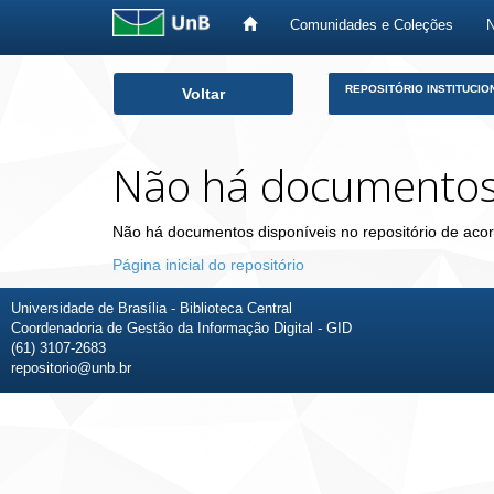
Comunidades e Coleções
Skip
REPOSITÓRIO INSTITUCIO
Voltar
navigation
Não há documento
Não há documentos disponíveis no repositório de acor
Página inicial do repositório
Universidade de Brasília - Biblioteca Central
Coordenadoria de Gestão da Informação Digital - GID
(61) 3107-2683
repositorio@unb.br