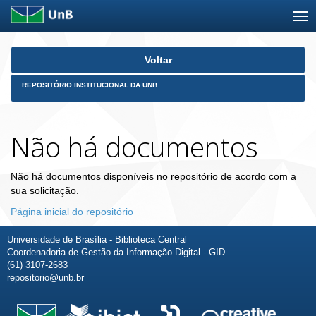
Skip
Voltar
navigation
REPOSITÓRIO INSTITUCIONAL DA UNB
Não há documentos
Não há documentos disponíveis no repositório de acordo com a
sua solicitação.
Página inicial do repositório
Universidade de Brasília - Biblioteca Central
Coordenadoria de Gestão da Informação Digital - GID
(61) 3107-2683
repositorio@unb.br