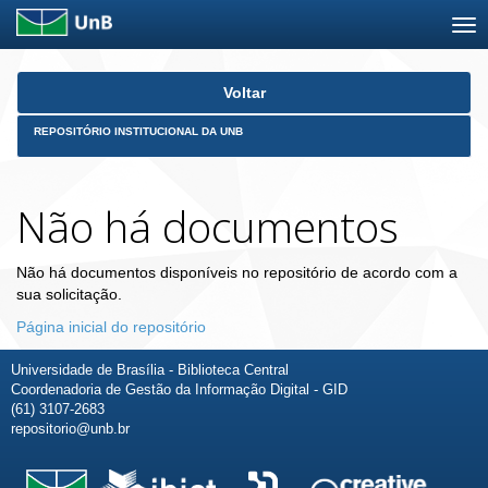
Skip
Voltar
navigation
REPOSITÓRIO INSTITUCIONAL DA UNB
Não há documentos
Não há documentos disponíveis no repositório de acordo com a
sua solicitação.
Página inicial do repositório
Universidade de Brasília - Biblioteca Central
Coordenadoria de Gestão da Informação Digital - GID
(61) 3107-2683
repositorio@unb.br