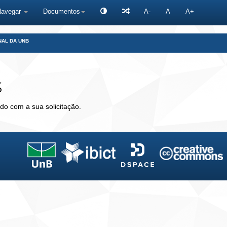
Navegar
Documentos
A-
A
A+
NAL DA UNB
s
do com a sua solicitação.