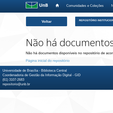
Comunidades e Coleções
Skip
REPOSITÓRIO INSTITUCIO
Voltar
navigation
Não há documento
Não há documentos disponíveis no repositório de acor
Página inicial do repositório
Universidade de Brasília - Biblioteca Central
Coordenadoria de Gestão da Informação Digital - GID
(61) 3107-2683
repositorio@unb.br