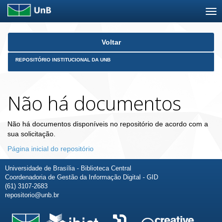
Skip
Voltar
navigation
REPOSITÓRIO INSTITUCIONAL DA UNB
Não há documentos
Não há documentos disponíveis no repositório de acordo com a
sua solicitação.
Página inicial do repositório
Universidade de Brasília - Biblioteca Central
Coordenadoria de Gestão da Informação Digital - GID
(61) 3107-2683
repositorio@unb.br