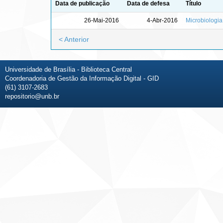
Data de publicação
Data de defesa
Título
26-Mai-2016
4-Abr-2016
Microbiologia
< Anterior
Universidade de Brasília - Biblioteca Central
Coordenadoria de Gestão da Informação Digital - GID
(61) 3107-2683
repositorio@unb.br