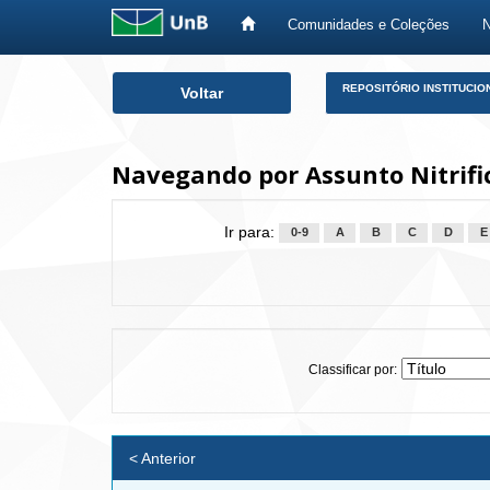
Comunidades e Coleções
Skip
REPOSITÓRIO INSTITUCIO
Voltar
navigation
Navegando por Assunto Nitrifi
Ir para:
0-9
A
B
C
D
E
Classificar por:
< Anterior