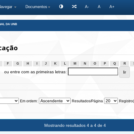
Navegar
Documentos
A-
A
A+
NAL DA UNB
cação
F
G
H
I
J
K
L
M
N
O
P
Q
R
ou entre com as primeiras letras:
Em ordem:
Resultados/Página
Registro(
Mostrando resultados 4 a 4 de 4