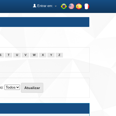
Entrar em:
S
T
U
V
W
X
Y
Z
s):