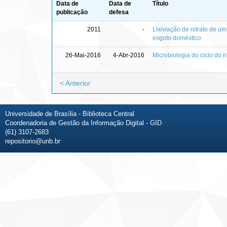
Data de
Data de
Título
publicação
defesa
2011
-
Lixiviação de nitrato de u
esgoto doméstico
26-Mai-2016
4-Abr-2016
Microbiologia do ciclo do 
< Anterior
Universidade de Brasília - Biblioteca Central
Coordenadoria de Gestão da Informação Digital - GID
(61) 3107-2683
repositorio@unb.br