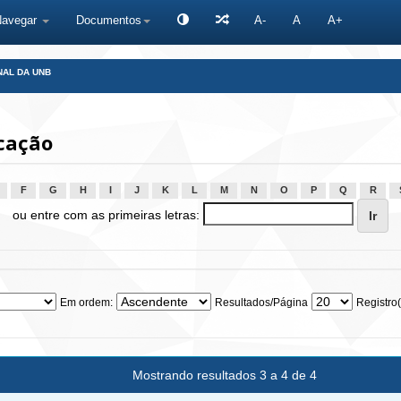
Navegar
Documentos
A-
A
A+
NAL DA UNB
cação
F
G
H
I
J
K
L
M
N
O
P
Q
R
ou entre com as primeiras letras:
Em ordem:
Resultados/Página
Registro(
Mostrando resultados 3 a 4 de 4