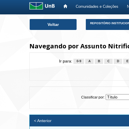
Comunidades e Coleções
Skip
REPOSITÓRIO INSTITUCIO
Voltar
navigation
Navegando por Assunto Nitrifi
Ir para:
0-9
A
B
C
D
E
Classificar por:
< Anterior