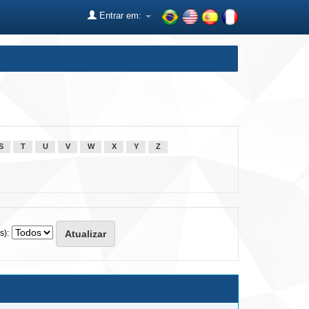
Entrar em:
S
T
U
V
W
X
Y
Z
s):