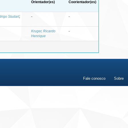
Orientador(es)
Coorientador(es)
rigo Studart
;
-
-
Kruger, Ricardo
-
Henrique
Fale conosco
Sobre