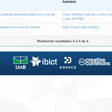
Autor(es)
m substrato minerado tratado com lodo de
Paula, Rodrigo Ávila de
;
Corrêa, Rod
Cotta, Taís Pitta
nitrogênio em solos do cerrado
Pires, Elisa Catão Caldeira
Mostrando resultados 3 a 4 de 4