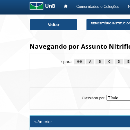
Comunidades e Coleções
Skip
REPOSITÓRIO INSTITUCIO
Voltar
navigation
Navegando por Assunto Nitrifi
Ir para:
0-9
A
B
C
D
E
Classificar por:
< Anterior