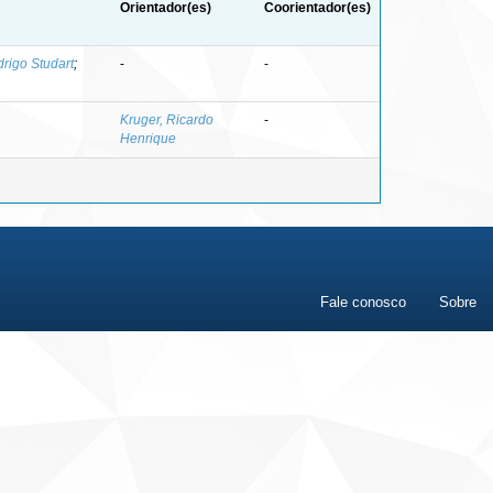
Orientador(es)
Coorientador(es)
rigo Studart
;
-
-
Kruger, Ricardo
-
Henrique
Fale conosco
Sobre