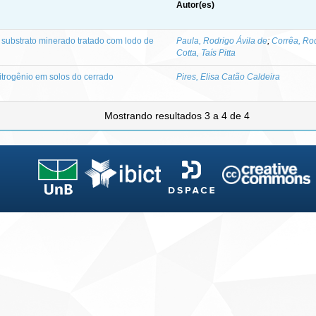
Autor(es)
m substrato minerado tratado com lodo de
Paula, Rodrigo Ávila de
;
Corrêa, Rod
Cotta, Taís Pitta
nitrogênio em solos do cerrado
Pires, Elisa Catão Caldeira
Mostrando resultados 3 a 4 de 4