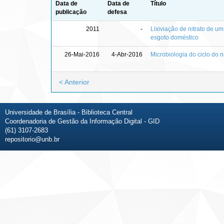
Data de
Data de
Título
publicação
defesa
2011
-
Lixiviação de nitrato de u
esgoto doméstico
26-Mai-2016
4-Abr-2016
Microbiologia do ciclo do 
< Anterior
Universidade de Brasília - Biblioteca Central
Coordenadoria de Gestão da Informação Digital - GID
(61) 3107-2683
repositorio@unb.br