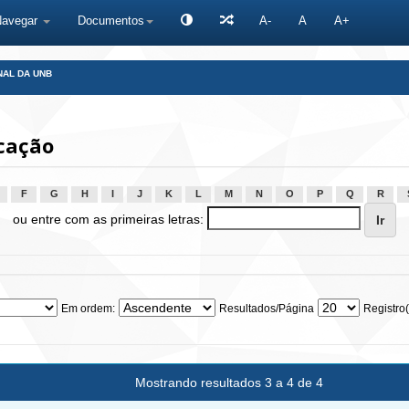
Navegar
Documentos
A-
A
A+
NAL DA UNB
cação
F
G
H
I
J
K
L
M
N
O
P
Q
R
ou entre com as primeiras letras:
Em ordem:
Resultados/Página
Registro(
Mostrando resultados 3 a 4 de 4