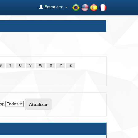
Entrar em:
S
T
U
V
W
X
Y
Z
s):