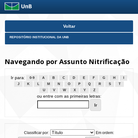
Skip
Voltar
navigation
REPOSITÓRIO INSTITUCIONAL DA UNB
Navegando por Assunto Nitrificação
Ir para:
0-9
A
B
C
D
E
F
G
H
I
J
K
L
M
N
O
P
Q
R
S
T
U
V
W
X
Y
Z
ou entre com as primeiras letras:
Classificar por:
Em ordem: