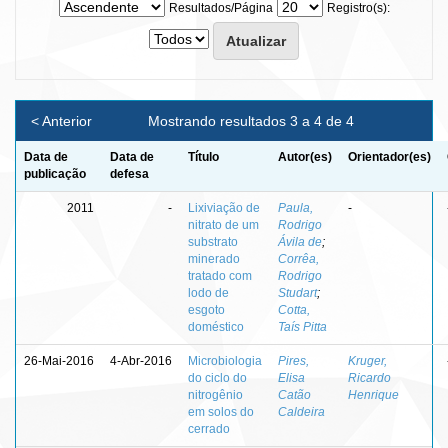
Resultados/Página
Registro(s):
< Anterior
Mostrando resultados 3 a 4 de 4
Data de
Data de
Título
Autor(es)
Orientador(es)
publicação
defesa
2011
-
Lixiviação de
Paula,
-
nitrato de um
Rodrigo
substrato
Ávila de
;
minerado
Corrêa,
tratado com
Rodrigo
lodo de
Studart
;
esgoto
Cotta,
doméstico
Taís Pitta
26-Mai-2016
4-Abr-2016
Microbiologia
Pires,
Kruger,
do ciclo do
Elisa
Ricardo
nitrogênio
Catão
Henrique
em solos do
Caldeira
cerrado