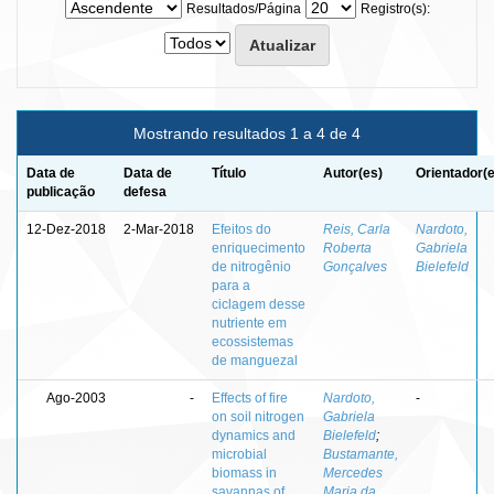
Resultados/Página
Registro(s):
Mostrando resultados 1 a 4 de 4
Data de
Data de
Título
Autor(es)
Orientador(
publicação
defesa
12-Dez-2018
2-Mar-2018
Efeitos do
Reis, Carla
Nardoto,
enriquecimento
Roberta
Gabriela
de nitrogênio
Gonçalves
Bielefeld
para a
ciclagem desse
nutriente em
ecossistemas
de manguezal
Ago-2003
-
Effects of fire
Nardoto,
-
on soil nitrogen
Gabriela
dynamics and
Bielefeld
;
microbial
Bustamante,
biomass in
Mercedes
savannas of
Maria da