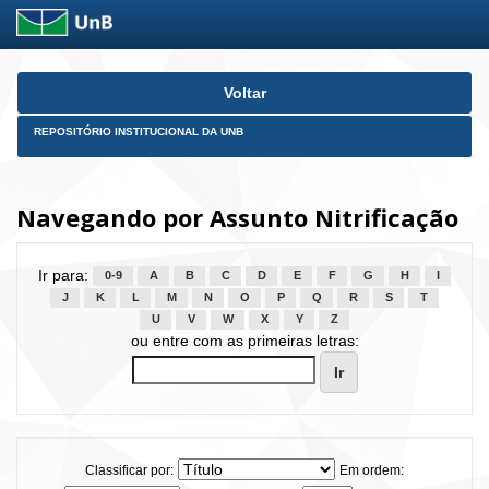
Skip
Voltar
navigation
REPOSITÓRIO INSTITUCIONAL DA UNB
Navegando por Assunto Nitrificação
Ir para:
0-9
A
B
C
D
E
F
G
H
I
J
K
L
M
N
O
P
Q
R
S
T
U
V
W
X
Y
Z
ou entre com as primeiras letras:
Classificar por:
Em ordem: