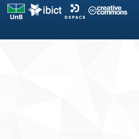
Fale conosco
Sobre