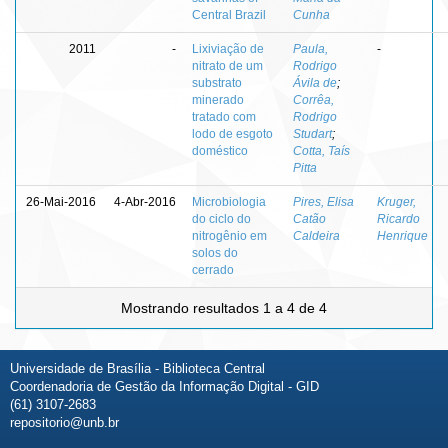
Central Brazil
Cunha
2011
-
Lixiviação de
Paula,
-
nitrato de um
Rodrigo
substrato
Ávila de
;
minerado
Corrêa,
tratado com
Rodrigo
lodo de esgoto
Studart
;
doméstico
Cotta, Taís
Pitta
26-Mai-2016
4-Abr-2016
Microbiologia
Pires, Elisa
Kruger,
do ciclo do
Catão
Ricardo
nitrogênio em
Caldeira
Henrique
solos do
cerrado
Mostrando resultados 1 a 4 de 4
Universidade de Brasília - Biblioteca Central
Coordenadoria de Gestão da Informação Digital - GID
(61) 3107-2683
repositorio@unb.br