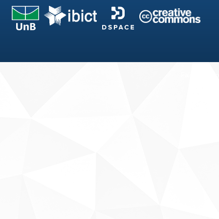
Fale conosco
Sobre