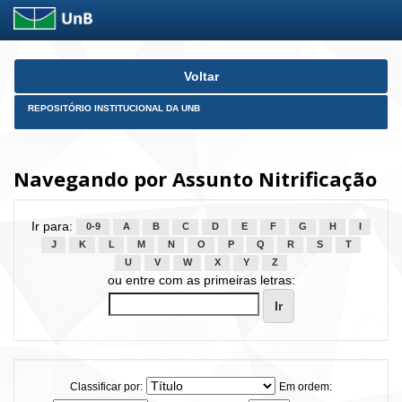
Skip
Voltar
navigation
REPOSITÓRIO INSTITUCIONAL DA UNB
Navegando por Assunto Nitrificação
Ir para:
0-9
A
B
C
D
E
F
G
H
I
J
K
L
M
N
O
P
Q
R
S
T
U
V
W
X
Y
Z
ou entre com as primeiras letras:
Classificar por:
Em ordem: