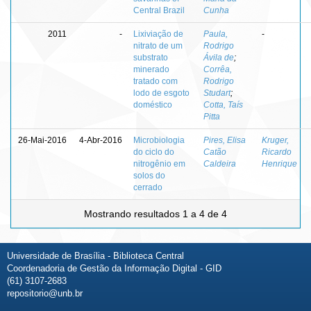
Central Brazil
Cunha
2011
-
Lixiviação de
Paula,
-
nitrato de um
Rodrigo
substrato
Ávila de
;
minerado
Corrêa,
tratado com
Rodrigo
lodo de esgoto
Studart
;
doméstico
Cotta, Taís
Pitta
26-Mai-2016
4-Abr-2016
Microbiologia
Pires, Elisa
Kruger,
do ciclo do
Catão
Ricardo
nitrogênio em
Caldeira
Henrique
solos do
cerrado
Mostrando resultados 1 a 4 de 4
Universidade de Brasília - Biblioteca Central
Coordenadoria de Gestão da Informação Digital - GID
(61) 3107-2683
repositorio@unb.br