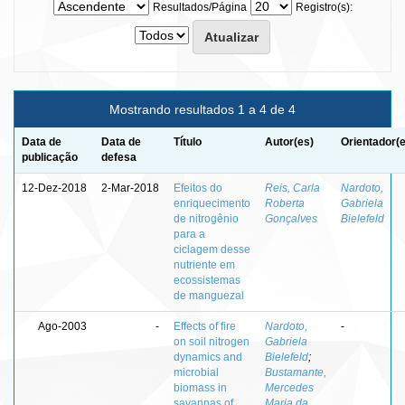
Resultados/Página
Registro(s):
Mostrando resultados 1 a 4 de 4
Data de
Data de
Título
Autor(es)
Orientador(
publicação
defesa
12-Dez-2018
2-Mar-2018
Efeitos do
Reis, Carla
Nardoto,
enriquecimento
Roberta
Gabriela
de nitrogênio
Gonçalves
Bielefeld
para a
ciclagem desse
nutriente em
ecossistemas
de manguezal
Ago-2003
-
Effects of fire
Nardoto,
-
on soil nitrogen
Gabriela
dynamics and
Bielefeld
;
microbial
Bustamante,
biomass in
Mercedes
savannas of
Maria da