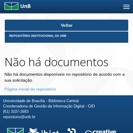
Skip
Voltar
navigation
REPOSITÓRIO INSTITUCIONAL DA UNB
Não há documentos
Não há documentos disponíveis no repositório de acordo com a
sua solicitação.
Página inicial do repositório
Universidade de Brasília - Biblioteca Central
Coordenadoria de Gestão da Informação Digital - GID
(61) 3107-2683
repositorio@unb.br