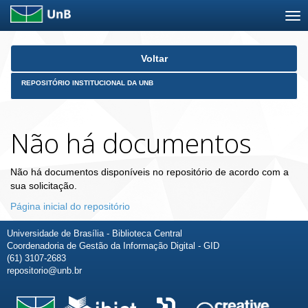
Skip
Voltar
navigation
REPOSITÓRIO INSTITUCIONAL DA UNB
Não há documentos
Não há documentos disponíveis no repositório de acordo com a
sua solicitação.
Página inicial do repositório
Universidade de Brasília - Biblioteca Central
Coordenadoria de Gestão da Informação Digital - GID
(61) 3107-2683
repositorio@unb.br