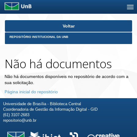
Skip
Voltar
navigation
REPOSITÓRIO INSTITUCIONAL DA UNB
Não há documentos
Não há documentos disponíveis no repositório de acordo com a
sua solicitação.
Página inicial do repositório
Universidade de Brasília - Biblioteca Central
Coordenadoria de Gestão da Informação Digital - GID
(61) 3107-2683
repositorio@unb.br