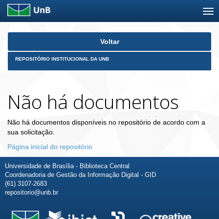
Skip
Voltar
navigation
REPOSITÓRIO INSTITUCIONAL DA UNB
Não há documentos
Não há documentos disponíveis no repositório de acordo com a
sua solicitação.
Página inicial do repositório
Universidade de Brasília - Biblioteca Central
Coordenadoria de Gestão da Informação Digital - GID
(61) 3107-2683
repositorio@unb.br