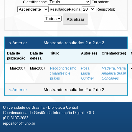
Classificar por:
Em ordem:
Resultados/Página
Registro(s):
< Anterior
Mostrando resultados 2 a 2 de 2
Data de
Data de
Título
Autor(es)
Orientador(es)
publicação
defesa
Mai-2007
Mai-2007
Neoconcretismo
Rosa,
Madeira, Maria
-
: manifesto e
Luisa
Angélica Brasil
práxis
Günther
Gonçalves
< Anterior
Mostrando resultados 2 a 2 de 2
Universidade de Brasília - Biblioteca Central
Coordenadoria de Gestão da Informação Digital - GID
(61) 3107-2683
repositorio@unb.br