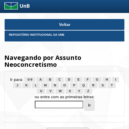
Skip
Voltar
navigation
REPOSITÓRIO INSTITUCIONAL DA UNB
Navegando por Assunto
Neoconcretismo
Ir para:
0-9
A
B
C
D
E
F
G
H
I
J
K
L
M
N
O
P
Q
R
S
T
U
V
W
X
Y
Z
ou entre com as primeiras letras: