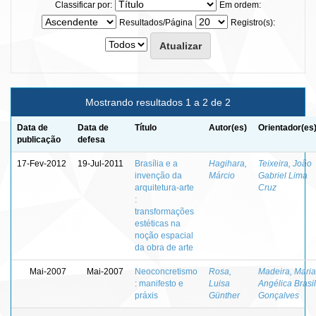
Classificar por:
Em ordem:
Resultados/Página
Registro(s):
Mostrando resultados 1 a 2 de 2
Data de
Data de
Título
Autor(es)
Orientador(es
publicação
defesa
17-Fev-2012
19-Jul-2011
Brasília e a
Hagihara,
Teixeira, João
invenção da
Márcio
Gabriel Lima
arquitetura-arte
Cruz
:
transformações
estéticas na
noção espacial
da obra de arte
Mai-2007
Mai-2007
Neoconcretismo
Rosa,
Madeira, Maria
: manifesto e
Luisa
Angélica Brasil
práxis
Günther
Gonçalves