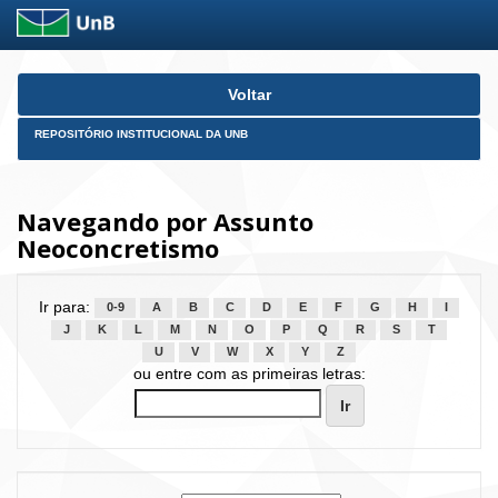
Skip
Voltar
navigation
REPOSITÓRIO INSTITUCIONAL DA UNB
Navegando por Assunto
Neoconcretismo
Ir para:
0-9
A
B
C
D
E
F
G
H
I
J
K
L
M
N
O
P
Q
R
S
T
U
V
W
X
Y
Z
ou entre com as primeiras letras: