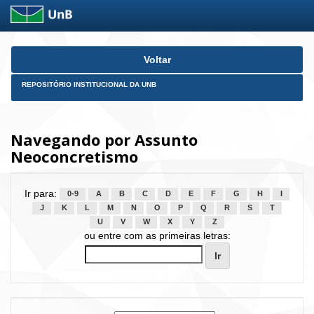
Skip
Voltar
navigation
REPOSITÓRIO INSTITUCIONAL DA UNB
Navegando por Assunto
Neoconcretismo
Ir para:
0-9
A
B
C
D
E
F
G
H
I
J
K
L
M
N
O
P
Q
R
S
T
U
V
W
X
Y
Z
ou entre com as primeiras letras: