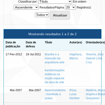
Classificar por:
Em ordem:
Resultados/Página
Registro(s):
Mostrando resultados 1 a 2 de 2
Data de
Data de
Título
Autor(es)
Orientador(es
publicação
defesa
17-Fev-2012
19-Jul-2011
Brasília e a
Hagihara,
Teixeira, João
invenção da
Márcio
Gabriel Lima
arquitetura-arte
Cruz
:
transformações
estéticas na
noção espacial
da obra de arte
Mai-2007
Mai-2007
Neoconcretismo
Rosa,
Madeira, Maria
: manifesto e
Luisa
Angélica Brasil
práxis
Günther
Gonçalves