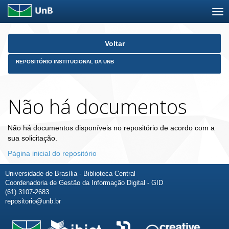
Skip
Voltar
navigation
REPOSITÓRIO INSTITUCIONAL DA UNB
Não há documentos
Não há documentos disponíveis no repositório de acordo com a
sua solicitação.
Página inicial do repositório
Universidade de Brasília - Biblioteca Central
Coordenadoria de Gestão da Informação Digital - GID
(61) 3107-2683
repositorio@unb.br