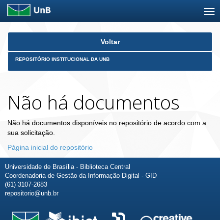
Skip
Voltar
navigation
REPOSITÓRIO INSTITUCIONAL DA UNB
Não há documentos
Não há documentos disponíveis no repositório de acordo com a
sua solicitação.
Página inicial do repositório
Universidade de Brasília - Biblioteca Central
Coordenadoria de Gestão da Informação Digital - GID
(61) 3107-2683
repositorio@unb.br