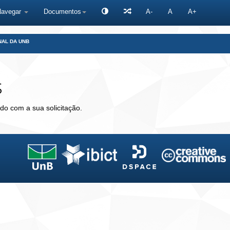
Navegar
Documentos
A-
A
A+
NAL DA UNB
s
do com a sua solicitação.