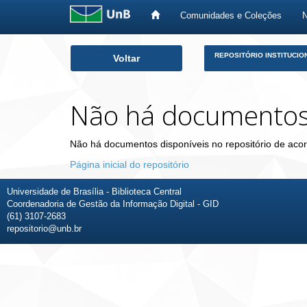
Comunidades e Coleções
Skip
REPOSITÓRIO INSTITUCIO
Voltar
navigation
Não há documento
Não há documentos disponíveis no repositório de acor
Página inicial do repositório
Universidade de Brasília - Biblioteca Central
Coordenadoria de Gestão da Informação Digital - GID
(61) 3107-2683
repositorio@unb.br