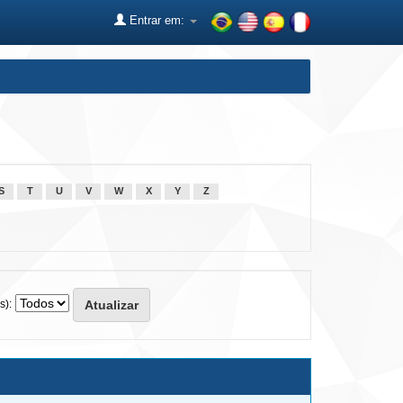
Entrar em:
S
T
U
V
W
X
Y
Z
s):