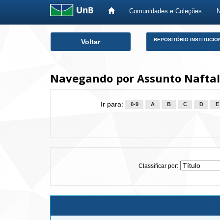
Comunidades e Coleções
Skip
REPOSITÓRIO INSTITUCIO
Voltar
navigation
Navegando por Assunto Nafta
Ir para:
0-9
A
B
C
D
E
Classificar por: