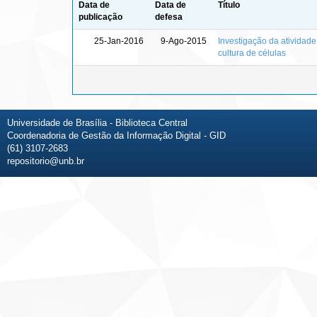
Data de
Data de
Título
publicação
defesa
25-Jan-2016
9-Ago-2015
Investigação da atividade
cultura de células
Universidade de Brasília - Biblioteca Central
Coordenadoria de Gestão da Informação Digital - GID
(61) 3107-2683
repositorio@unb.br