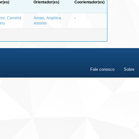
r(es)
Orientador(es)
Coorientador(es)
iro, Carolina
Amato, Angélica
-
ins
Amorim
Fale conosco
Sobre