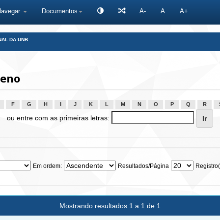
Navegar
Documentos
A-
A
A+
NAL DA UNB
leno
F
G
H
I
J
K
L
M
N
O
P
Q
R
ou entre com as primeiras letras:
Em ordem:
Resultados/Página
Registro(
Mostrando resultados 1 a 1 de 1