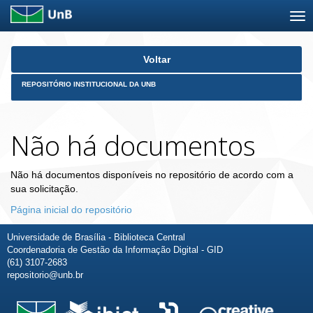
Skip
Voltar
navigation
REPOSITÓRIO INSTITUCIONAL DA UNB
Não há documentos
Não há documentos disponíveis no repositório de acordo com a
sua solicitação.
Página inicial do repositório
Universidade de Brasília - Biblioteca Central
Coordenadoria de Gestão da Informação Digital - GID
(61) 3107-2683
repositorio@unb.br