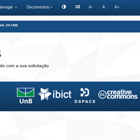
Navegar
Documentos
A-
A
A+
NAL DA UNB
s
do com a sua solicitação.