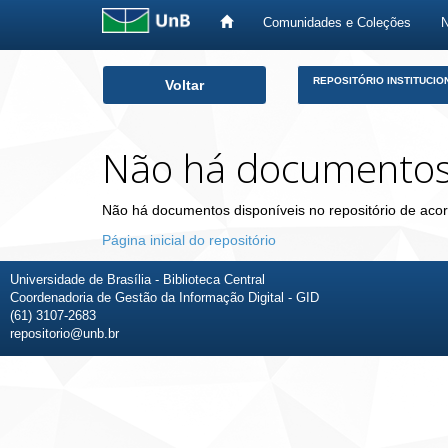
Comunidades e Coleções
Skip
REPOSITÓRIO INSTITUCIO
Voltar
navigation
Não há documento
Não há documentos disponíveis no repositório de acor
Página inicial do repositório
Universidade de Brasília - Biblioteca Central
Coordenadoria de Gestão da Informação Digital - GID
(61) 3107-2683
repositorio@unb.br