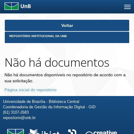
Skip
Voltar
navigation
REPOSITÓRIO INSTITUCIONAL DA UNB
Não há documentos
Não há documentos disponíveis no repositório de acordo com a
sua solicitação.
Página inicial do repositório
Universidade de Brasília - Biblioteca Central
Coordenadoria de Gestão da Informação Digital - GID
(61) 3107-2683
repositorio@unb.br