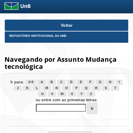
Skip
Voltar
navigation
REPOSITÓRIO INSTITUCIONAL DA UNB
Navegando por Assunto Mudança
tecnológica
Ir para:
0-9
A
B
C
D
E
F
G
H
I
J
K
L
M
N
O
P
Q
R
S
T
U
V
W
X
Y
Z
ou entre com as primeiras letras: