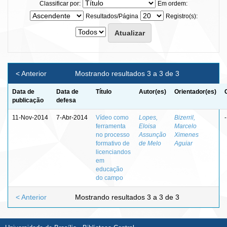
Classificar por:
Em ordem:
Resultados/Página
Registro(s):
< Anterior
Mostrando resultados 3 a 3 de 3
Data de
Data de
Título
Autor(es)
Orientador(es)
publicação
defesa
11-Nov-2014
7-Abr-2014
Vídeo como
Lopes,
Bizerril,
-
ferramenta
Eloisa
Marcelo
no processo
Assunção
Ximenes
formativo de
de Melo
Aguiar
licenciandos
em
educação
do campo
< Anterior
Mostrando resultados 3 a 3 de 3