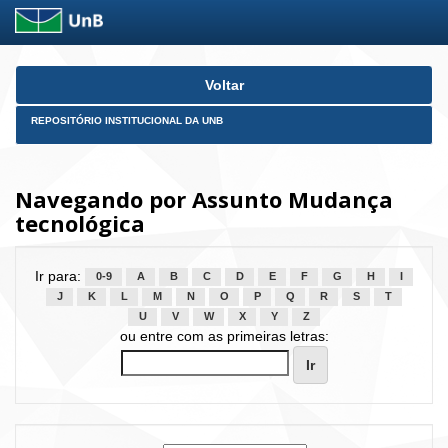
Skip
Voltar
navigation
REPOSITÓRIO INSTITUCIONAL DA UNB
Navegando por Assunto Mudança
tecnológica
Ir para:
0-9
A
B
C
D
E
F
G
H
I
J
K
L
M
N
O
P
Q
R
S
T
U
V
W
X
Y
Z
ou entre com as primeiras letras: