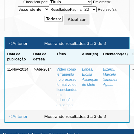
Classificar por:
Em ordem:
Resultados/Página
Registro(s):
< Anterior
Mostrando resultados 3 a 3 de 3
Data de
Data de
Título
Autor(es)
Orientador(es)
publicação
defesa
11-Nov-2014
7-Abr-2014
Vídeo como
Lopes,
Bizerril,
-
ferramenta
Eloisa
Marcelo
no processo
Assunção
Ximenes
formativo de
de Melo
Aguiar
licenciandos
em
educação
do campo
< Anterior
Mostrando resultados 3 a 3 de 3