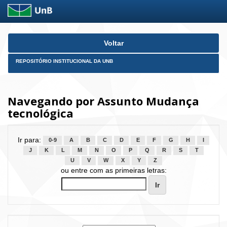
Skip
Voltar
navigation
REPOSITÓRIO INSTITUCIONAL DA UNB
Navegando por Assunto Mudança
tecnológica
Ir para:
0-9
A
B
C
D
E
F
G
H
I
J
K
L
M
N
O
P
Q
R
S
T
U
V
W
X
Y
Z
ou entre com as primeiras letras: