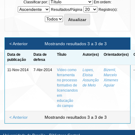
Classificar por:
Em ordem:
Resultados/Página
Registro(s):
< Anterior
Mostrando resultados 3 a 3 de 3
Data de
Data de
Título
Autor(es)
Orientador(es)
publicação
defesa
11-Nov-2014
7-Abr-2014
Vídeo como
Lopes,
Bizerril,
-
ferramenta
Eloisa
Marcelo
no processo
Assunção
Ximenes
formativo de
de Melo
Aguiar
licenciandos
em
educação
do campo
< Anterior
Mostrando resultados 3 a 3 de 3