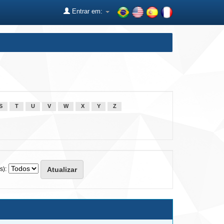
Entrar em:
S
T
U
V
W
X
Y
Z
s):