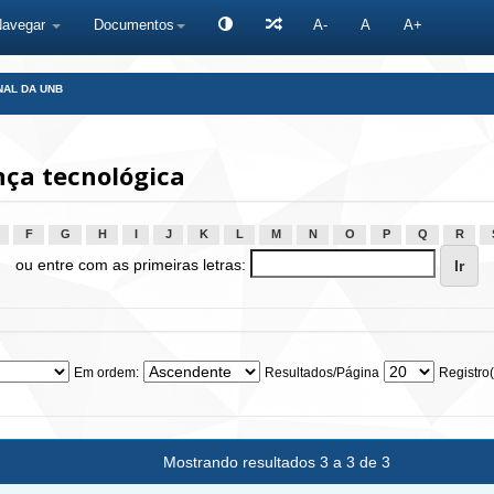
Navegar
Documentos
A-
A
A+
NAL DA UNB
ça tecnológica
F
G
H
I
J
K
L
M
N
O
P
Q
R
ou entre com as primeiras letras:
Em ordem:
Resultados/Página
Registro(
Mostrando resultados 3 a 3 de 3