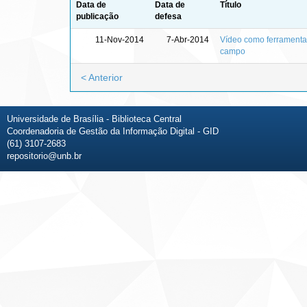
Data de
Data de
Título
publicação
defesa
11-Nov-2014
7-Abr-2014
Vídeo como ferramenta
campo
< Anterior
Universidade de Brasília - Biblioteca Central
Coordenadoria de Gestão da Informação Digital - GID
(61) 3107-2683
repositorio@unb.br