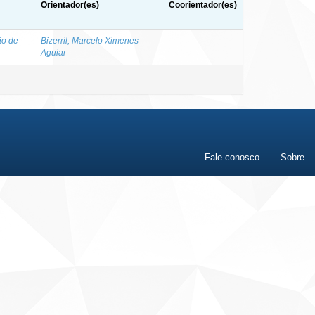
Orientador(es)
Coorientador(es)
ão de
Bizerril, Marcelo Ximenes
-
Aguiar
Fale conosco
Sobre