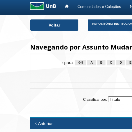
Comunidades e Coleções
Skip
REPOSITÓRIO INSTITUCIO
Voltar
navigation
Navegando por Assunto Mudan
Ir para:
0-9
A
B
C
D
E
Classificar por:
< Anterior