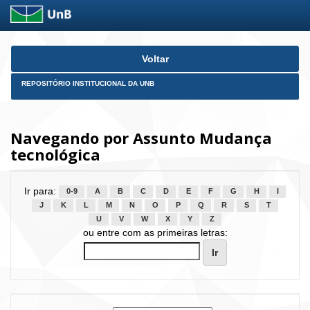
Skip
Voltar
navigation
REPOSITÓRIO INSTITUCIONAL DA UNB
Navegando por Assunto Mudança
tecnológica
Ir para:
0-9
A
B
C
D
E
F
G
H
I
J
K
L
M
N
O
P
Q
R
S
T
U
V
W
X
Y
Z
ou entre com as primeiras letras: