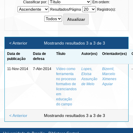
Classificar por:
Em ordem:
Resultados/Página
Registro(s):
< Anterior
Mostrando resultados 3 a 3 de 3
Data de
Data de
Título
Autor(es)
Orientador(es)
publicação
defesa
11-Nov-2014
7-Abr-2014
Vídeo como
Lopes,
Bizerril,
-
ferramenta
Eloisa
Marcelo
no processo
Assunção
Ximenes
formativo de
de Melo
Aguiar
licenciandos
em
educação
do campo
< Anterior
Mostrando resultados 3 a 3 de 3