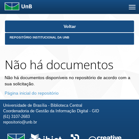
Skip
Voltar
navigation
REPOSITÓRIO INSTITUCIONAL DA UNB
Não há documentos
Não há documentos disponíveis no repositório de acordo com a
sua solicitação.
Página inicial do repositório
Universidade de Brasília - Biblioteca Central
Coordenadoria de Gestão da Informação Digital - GID
(61) 3107-2683
repositorio@unb.br