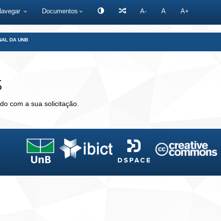
Navegar
Documentos
A-
A
A+
NAL DA UNB
s
do com a sua solicitação.