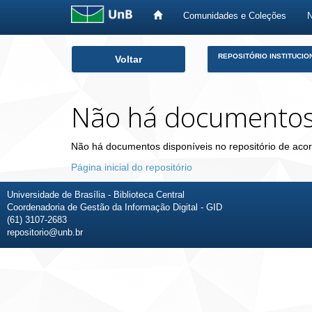
Comunidades e Coleções
Skip
REPOSITÓRIO INSTITUCIO
Voltar
navigation
Não há documento
Não há documentos disponíveis no repositório de acor
Página inicial do repositório
Universidade de Brasília - Biblioteca Central
Coordenadoria de Gestão da Informação Digital - GID
(61) 3107-2683
repositorio@unb.br