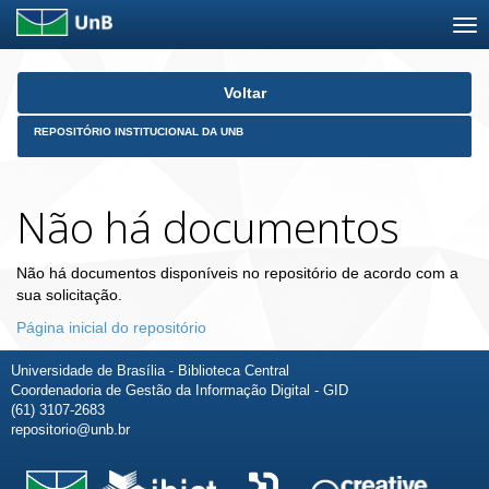
Skip
Voltar
navigation
REPOSITÓRIO INSTITUCIONAL DA UNB
Não há documentos
Não há documentos disponíveis no repositório de acordo com a
sua solicitação.
Página inicial do repositório
Universidade de Brasília - Biblioteca Central
Coordenadoria de Gestão da Informação Digital - GID
(61) 3107-2683
repositorio@unb.br