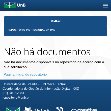
Skip
Voltar
navigation
REPOSITÓRIO INSTITUCIONAL DA UNB
Não há documentos
Não há documentos disponíveis no repositório de acordo com a
sua solicitação.
Página inicial do repositório
Universidade de Brasília - Biblioteca Central
Coordenadoria de Gestão da Informação Digital - GID
(61) 3107-2683
repositorio@unb.br