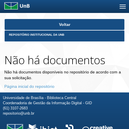
Skip
Voltar
navigation
REPOSITÓRIO INSTITUCIONAL DA UNB
Não há documentos
Não há documentos disponíveis no repositório de acordo com a
sua solicitação.
Página inicial do repositório
Universidade de Brasília - Biblioteca Central
Coordenadoria de Gestão da Informação Digital - GID
(61) 3107-2683
repositorio@unb.br