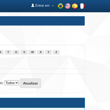
Entrar em:
S
T
U
V
W
X
Y
Z
s):