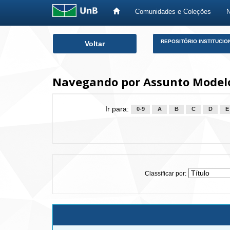
Comunidades e Coleções
Skip
REPOSITÓRIO INSTITUCIO
Voltar
navigation
Navegando por Assunto Model
Ir para:
0-9
A
B
C
D
E
Classificar por: