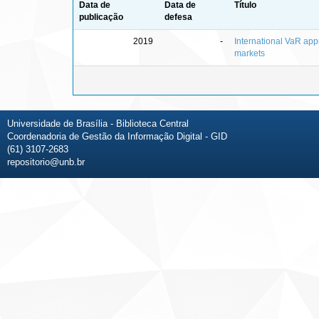
Data de
Data de
Título
publicação
defesa
2019
-
International VaR appr
markets
Universidade de Brasília - Biblioteca Central
Coordenadoria de Gestão da Informação Digital - GID
(61) 3107-2683
repositorio@unb.br