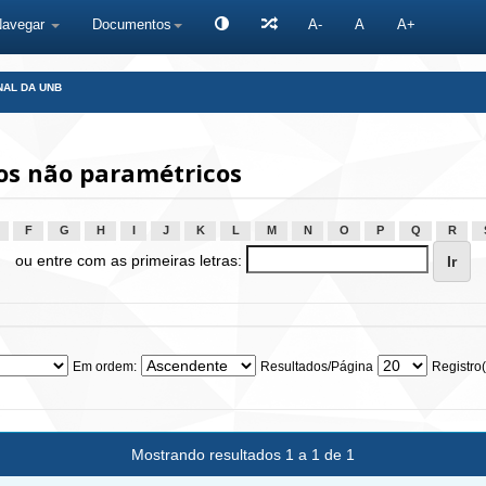
Navegar
Documentos
A-
A
A+
NAL DA UNB
os não paramétricos
F
G
H
I
J
K
L
M
N
O
P
Q
R
ou entre com as primeiras letras:
Em ordem:
Resultados/Página
Registro(
Mostrando resultados 1 a 1 de 1