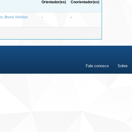
Orientador(es)
Coorientador(es)
s, Bruno Vinícius
-
-
Fale conosco
Sobre