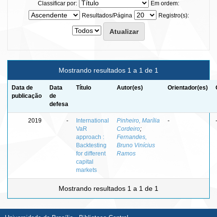
Classificar por:
Em ordem:
Resultados/Página
Registro(s):
Mostrando resultados 1 a 1 de 1
Data de
Data
Título
Autor(es)
Orientador(es)
publicação
de
defesa
2019
-
International
Pinheiro, Marília
-
VaR
Cordeiro
;
approach :
Fernandes,
Backtesting
Bruno Vinícius
for different
Ramos
capital
markets
Mostrando resultados 1 a 1 de 1