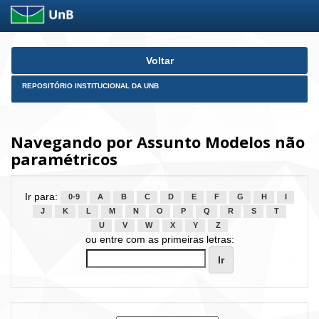
Skip
Voltar
navigation
REPOSITÓRIO INSTITUCIONAL DA UNB
Navegando por Assunto Modelos não
paramétricos
Ir para:
0-9
A
B
C
D
E
F
G
H
I
J
K
L
M
N
O
P
Q
R
S
T
U
V
W
X
Y
Z
ou entre com as primeiras letras: