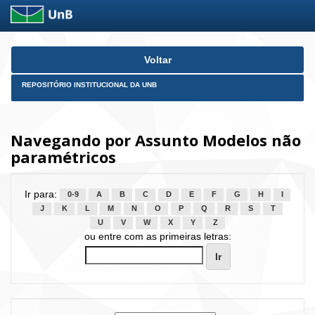
Skip
Voltar
navigation
REPOSITÓRIO INSTITUCIONAL DA UNB
Navegando por Assunto Modelos não
paramétricos
Ir para:
0-9
A
B
C
D
E
F
G
H
I
J
K
L
M
N
O
P
Q
R
S
T
U
V
W
X
Y
Z
ou entre com as primeiras letras: