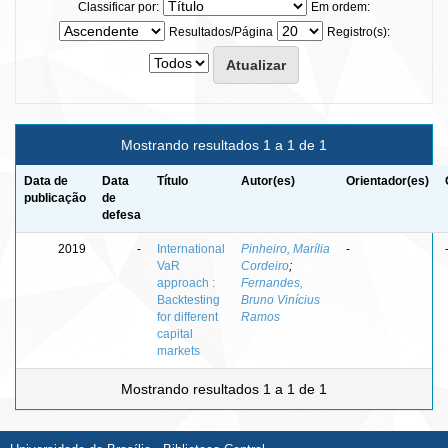
Classificar por:
Em ordem:
Resultados/Página
Registro(s):
Mostrando resultados 1 a 1 de 1
Data de
Data
Título
Autor(es)
Orientador(es)
publicação
de
defesa
2019
-
International
Pinheiro, Marília
-
VaR
Cordeiro
;
approach :
Fernandes,
Backtesting
Bruno Vinícius
for different
Ramos
capital
markets
Mostrando resultados 1 a 1 de 1