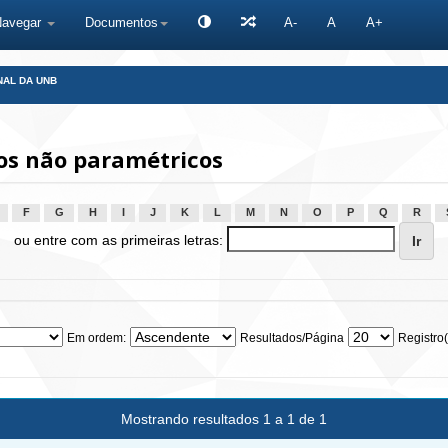
Navegar
Documentos
A-
A
A+
NAL DA UNB
os não paramétricos
F
G
H
I
J
K
L
M
N
O
P
Q
R
ou entre com as primeiras letras:
Em ordem:
Resultados/Página
Registro(
Mostrando resultados 1 a 1 de 1