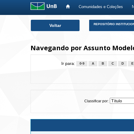
Comunidades e Coleções
Skip
REPOSITÓRIO INSTITUCIO
Voltar
navigation
Navegando por Assunto Model
Ir para:
0-9
A
B
C
D
E
Classificar por: