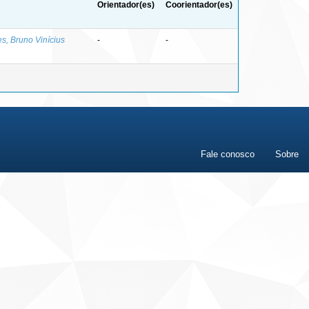
Orientador(es)
Coorientador(es)
s, Bruno Vinícius
-
-
Fale conosco
Sobre