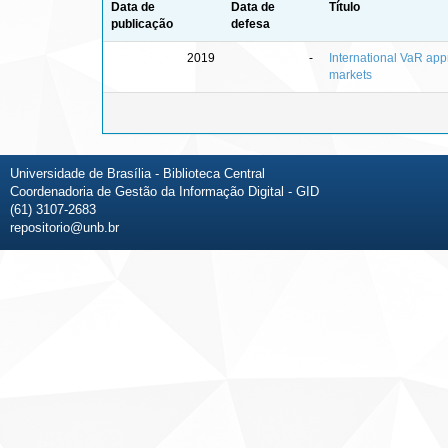
Data de
Data de
Título
publicação
defesa
2019
-
International VaR appr
markets
Universidade de Brasília - Biblioteca Central
Coordenadoria de Gestão da Informação Digital - GID
(61) 3107-2683
repositorio@unb.br