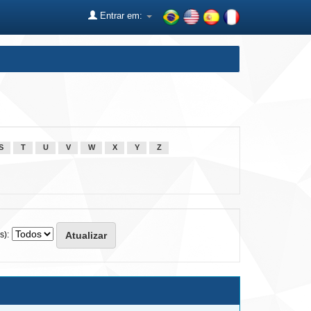
Entrar em:
S
T
U
V
W
X
Y
Z
s):