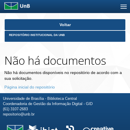
Skip
Voltar
navigation
REPOSITÓRIO INSTITUCIONAL DA UNB
Não há documentos
Não há documentos disponíveis no repositório de acordo com a
sua solicitação.
Página inicial do repositório
Universidade de Brasília - Biblioteca Central
Coordenadoria de Gestão da Informação Digital - GID
(61) 3107-2683
repositorio@unb.br