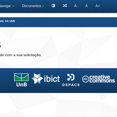
Navegar
Documentos
A-
A
A+
NAL DA UNB
s
do com a sua solicitação.