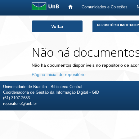
Comunidades e Coleções
Skip
REPOSITÓRIO INSTITUCIO
Voltar
navigation
Não há documento
Não há documentos disponíveis no repositório de acor
Página inicial do repositório
Universidade de Brasília - Biblioteca Central
Coordenadoria de Gestão da Informação Digital - GID
(61) 3107-2683
repositorio@unb.br