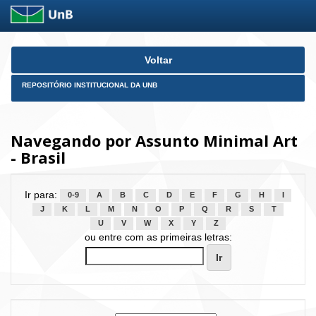
Skip
Voltar
navigation
REPOSITÓRIO INSTITUCIONAL DA UNB
Navegando por Assunto Minimal Art
- Brasil
Ir para:
0-9
A
B
C
D
E
F
G
H
I
J
K
L
M
N
O
P
Q
R
S
T
U
V
W
X
Y
Z
ou entre com as primeiras letras: