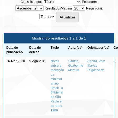
Classificar por:
Em ordem:
Resultados/Página
Registro(s):
Mostrando resultados 1 a 1 de 1
Data de
Data de
Título
Autor(es)
Orientador(es)
Co
publicação
defesa
26-Mar-2020
5-Ago-2019
Notas
Santos,
Castro, Vera
-
sobre a
Guilherme
Marisa
recepção
Moreira
Pugliese de
da
minimal
art no
Brasil : a
8ª bienal
de São
Paulo e
os anos
1980