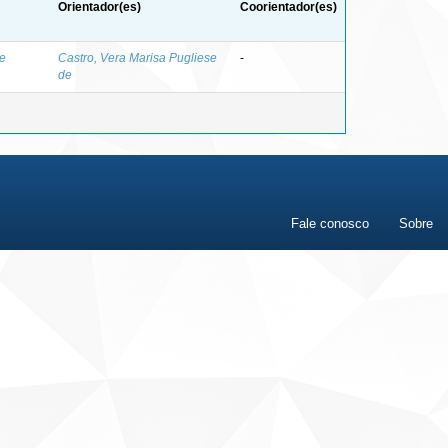
Orientador(es)
Coorientador(es)
me
Castro, Vera Marisa Pugliese
-
de
Fale conosco
Sobre