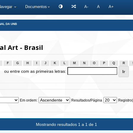
Navegar
Documentos
A-
A
A+
NAL DA UNB
 Art - Brasil
F
G
H
I
J
K
L
M
N
O
P
Q
R
ou entre com as primeiras letras:
Em ordem:
Resultados/Página
Registro(
Mostrando resultados 1 a 1 de 1