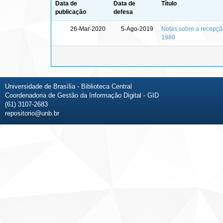
Data de
Data de
Título
publicação
defesa
26-Mar-2020
5-Ago-2019
Notas sobre a recepção
1980
Universidade de Brasília - Biblioteca Central
Coordenadoria de Gestão da Informação Digital - GID
(61) 3107-2683
repositorio@unb.br