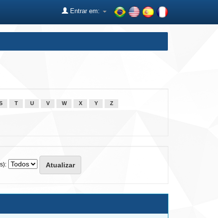
Entrar em:
S
T
U
V
W
X
Y
Z
s):