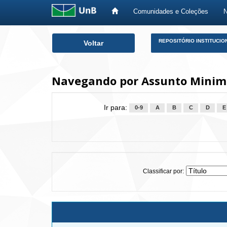
Comunidades e Coleções
Skip
REPOSITÓRIO INSTITUCIO
Voltar
navigation
Navegando por Assunto Minimal
Ir para:
0-9
A
B
C
D
E
Classificar por: